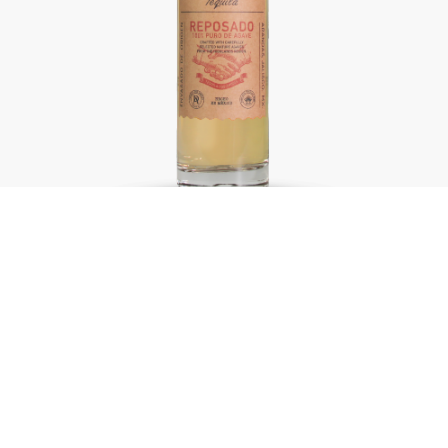
COLOR
Dorado Brillante.
AROMA
Agradable aroma que invita a probar sus delicadas notas
de roble con un balance entre vainilla, agave cocido,
frutal y ligero aroma a plátano.